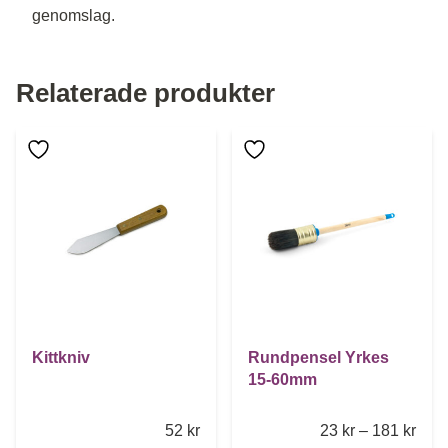
genomslag.
Relaterade produkter
Den här produkten har flera 
Kittkniv
Rundpensel Yrkes
15-60mm
Pric
52
kr
23
kr
–
181
kr