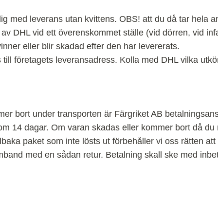
dig med leverans utan kvittens. OBS! att du då tar hela 
 av DHL vid ett överenskommet ställe (vid dörren, vid infa
ner eller blir skadad efter den har levererats.
 till företagets leveransadress. Kolla med DHL vilka utk
er bort under transporten är Färgriket AB betalningsan
om 14 dagar. Om varan skadas eller kommer bort då du r
llbaka paket som inte lösts ut förbehåller vi oss rätten att
mband med en sådan retur. Betalning skall ske med inbe