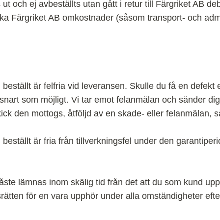
ut och ej avbeställts utan gått i retur till Färgriket AB de
äcka Färgriket AB omkostnader (såsom transport- och adm
 beställt är felfria vid leveransen. Skulle du få en defekt 
nart som möjligt. Vi tar emot felanmälan och sänder dig 
kick den mottogs, åtföljd av en skade- eller felanmälan, så 
 beställt är fria från tillverkningsfel under den garantiper
ste lämnas inom skälig tid från det att du som kund uppt
rätten för en vara upphör under alla omständigheter efter