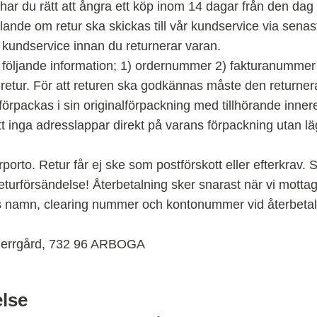
ar du rätt att ångra ett köp inom 14 dagar från den dag 
lande om retur ska skickas till vår kundservice via sena
r kundservice innan du returnerar varan.
a följande information; 1) ordernummer 2) fakturanumme
ll retur. För att returen ska godkännas måste den returner
 förpackas i sin originalförpackning med tillhörande inn
tt inga adresslappar direkt på varans förpackning utan lä
orto. Retur får ej ske som postförskott eller efterkrav. S
returförsändelse! Återbetalning sker snarast när vi motta
ns namn, clearing nummer och kontonummer vid återbetal
 Herrgård, 732 96 ARBOGA
lse