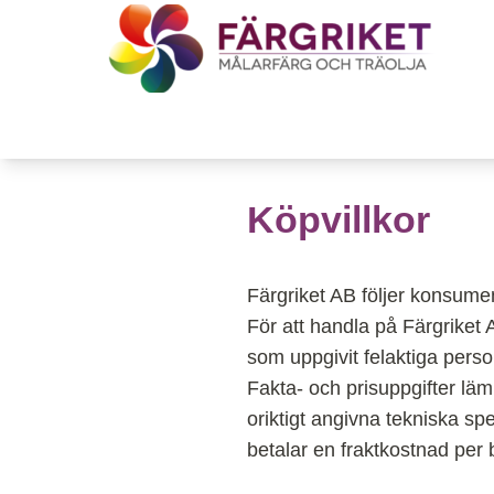
Hoppa till innehåll
Till Färgrikets startsida
Köpvillkor
Färgriket AB följer konsum
För att handla på Färgriket A
som uppgivit felaktiga perso
Fakta- och prisuppgifter läm
oriktigt angivna tekniska sp
betalar en fraktkostnad per 