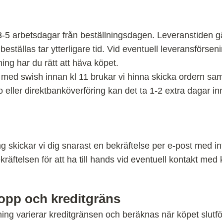
3-5 arbetsdagar från beställningsdagen. Leveranstiden gäl
eställas tar ytterligare tid. Vid eventuell leveransförse
ing har du rätt att häva köpet.
 med swish innan kl 11 brukar vi hinna skicka ordern s
ller direktbanköverföring kan det ta 1-2 extra dagar inn
ing skickar vi dig snarast en bekräftelse per e-post med i
räftelsen för att ha till hands vid eventuell kontakt med 
opp och kreditgräns
ning varierar kreditgränsen och beräknas när köpet slutfö