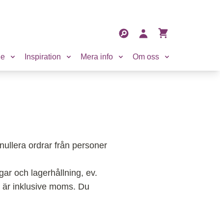
Sökfält
Sök
Mitt konto
Visa varukorg
de
Inspiration
Mera info
Om oss
nnullera ordrar från personer
gar och lagerhållning, ev.
er är inklusive moms. Du