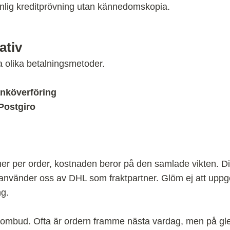
vanlig kreditprövning utan kännedomskopia.
ativ
a olika betalningsmetoder.
anköverföring
/Postgiro
mer per order, kostnaden beror på den samlade vikten. Dina
i använder oss av DHL som fraktpartner. Glöm ej att uppg
g.
L ombud. Ofta är ordern framme nästa vardag, men på gl