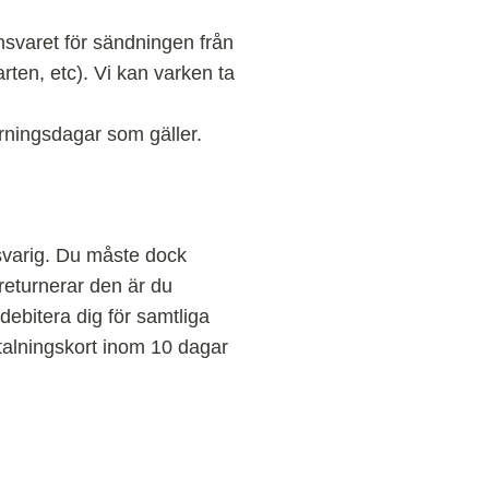
ansvaret för sändningen från
rten, etc). Vi kan varken ta
örningsdagar som gäller.
svarig. Du måste dock
eturnerar den är du
 debitera dig för samtliga
talningskort inom 10 dagar