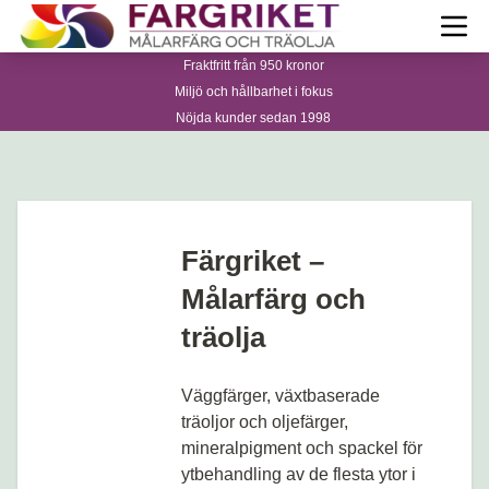
Hoppa till innehåll
Till Färgrikets startsida
Öpp
PRODUKTER
Fraktfritt från 950 kronor
Miljö och hållbarhet i fokus
Nöjda kunder sedan 1998
Projekt
Öppn
Guide
Öppn
Inspiration
Färgriket –
Öppn
Målarfärg och
Mera info
träolja
Öppn
Om oss
i
Öppn
Väggfärger, växtbaserade
träoljor och oljefärger,
Mitt konto
Visa Varukorg
mineralpigment och spackel för
ytbehandling av de flesta ytor i