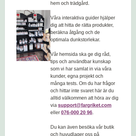
hem och trädgård.
u
Våra interaktiva guider hjälper
dig att hitta de rätta produkter,
beräkna åtgång och de
optimala dunkstorlekar.
Vår hemsida ska ge dig råd,
tips och användbar kunskap
som vi har samlat in via våra
kunder, egna projekt och
många tests. Om du har frågor
och hittar inte svaret här är du
alltid välkommen att höra av dig
via
support@fargriket.com
.
eller
076-000 20 96
.
Du kan även besöka vår butik
och huvudlager oss på