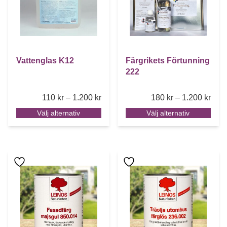
Vattenglas K12
Färgrikets Förtunning
222
Price range: 110 kr through 1.200 k
Pric
110
kr
–
1.200
kr
180
kr
–
1.200
kr
Välj alternativ
Välj alternativ
Den här produkten har flera varianter. De olika alternative
Den här produkten har flera 