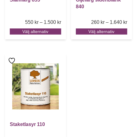
840
Price range: 550 kr through 1.500 k
Pric
550
kr
–
1.500
kr
260
kr
–
1.640
kr
Välj alternativ
Välj alternativ
Den här produkten har flera varianter. De olika alternative
Staketlasyr 110