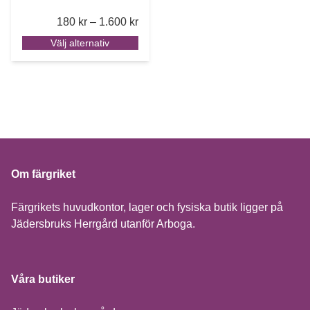
Price range: 180 kr through 1.600 k
180
kr
–
1.600
kr
Välj alternativ
Om färgriket
Färgrikets huvudkontor, lager och fysiska butik ligger på
Jädersbruks Herrgård utanför Arboga.
Våra butiker