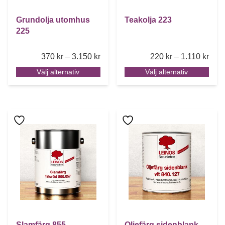
Grundolja utomhus
Teakolja 223
225
Price range: 370 kr through 3.150 k
Pric
370
kr
–
3.150
kr
220
kr
–
1.110
kr
Välj alternativ
Välj alternativ
Den här produkten har flera varianter. De olika alternative
Den här produkten har flera 
Slamfärg 855
Oljefärg sidenblank