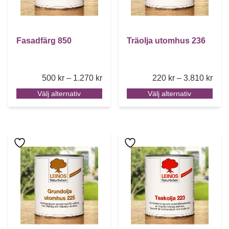
Fasadfärg 850
Träolja utomhus 236
Price range: 500 kr through 1.270 k
Pric
500
kr
–
1.270
kr
220
kr
–
3.810
kr
Välj alternativ
Välj alternativ
Den här produkten har flera varianter. De olika alternative
Den här produkten har flera 