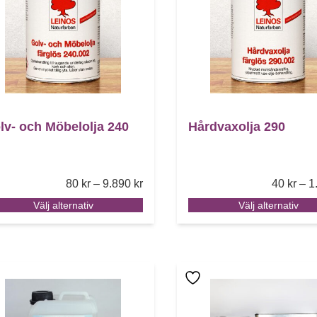
lv- och Möbelolja 240
Hårdvaxolja 290
Price range: 80 kr through 9.890 kr
80
kr
–
9.890
kr
40
kr
–
1
Välj alternativ
Välj alternativ
 här produkten har flera varianter. De olika alternativen
Den här produkten har f