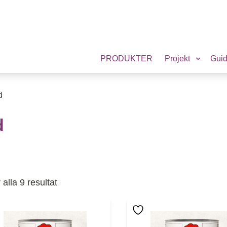
PRODUKTER
Projekt
Gui
d
d
Sortera efter popularitet
 alla 9 resultat
 här produkten har flera varianter. De olika alternativen
Den här produkten har f