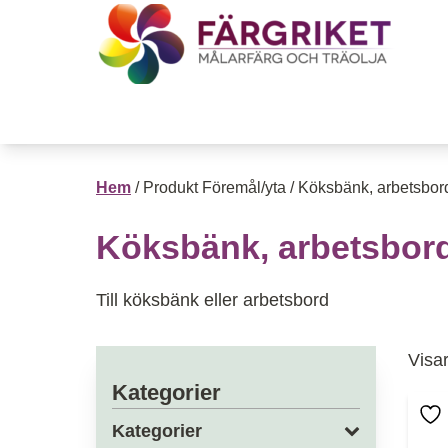
Hoppa till innehåll
Till Färgrikets startsida
Hem
/ Produkt Föremål/yta / Köksbänk, arbetsbor
Köksbänk, arbetsbor
Till köksbänk eller arbetsbord
Visar
Kategorier
Den
Kategorier