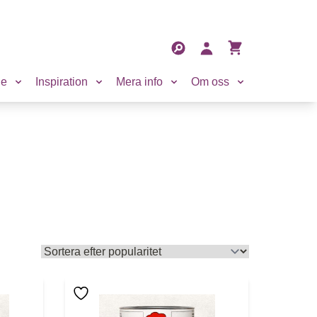
Sökfält
Sök
Mitt konto
Visa varukorg
de
Inspiration
Mera info
Om oss
 kan väljas på produktsidan
lera varianter. De olika alternativen kan väljas på produ
Den här produkten har flera varianter. De o