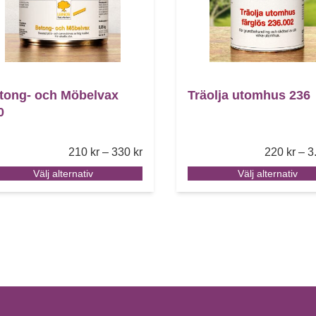
tong- och Möbelvax
Träolja utomhus 236
0
Price range: 210 kr through 330 kr
210
kr
–
330
kr
220
kr
–
3
Välj alternativ
Välj alternativ