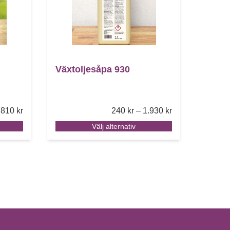
Växtoljesåpa 930
Price range: 220 kr through 3.810 kr
Price range: 240
.810
kr
240
kr
–
1.930
kr
Välj alternativ