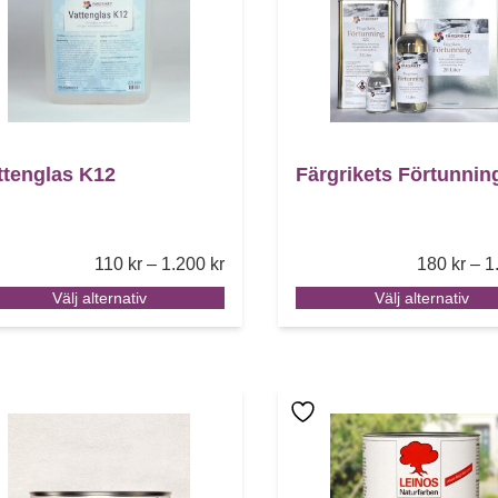
ttenglas K12
Färgrikets Förtunnin
Price range: 110 kr through 1.200 k
110
kr
–
1.200
kr
180
kr
–
1
Välj alternativ
Välj alternativ
 här produkten har flera varianter. De olika alternativen
Den här produkten har f