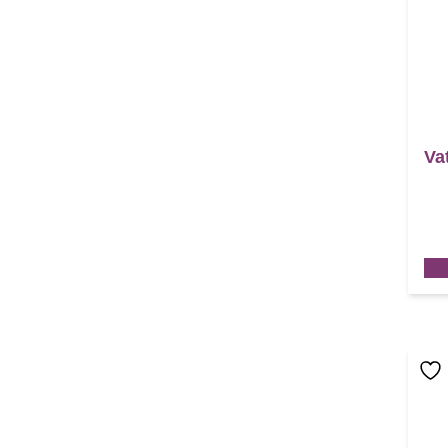
Va
Den