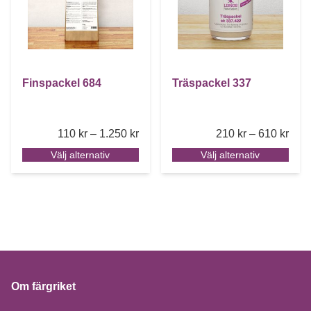
Finspackel 684
Träspackel 337
Price range: 110 kr through 1.250 k
Pric
110
kr
–
1.250
kr
210
kr
–
610
kr
Välj alternativ
Välj alternativ
Om färgriket