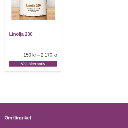
Linolja 230
Price range: 150 kr through 2.170 k
150
kr
–
2.170
kr
Välj alternativ
Om färgriket