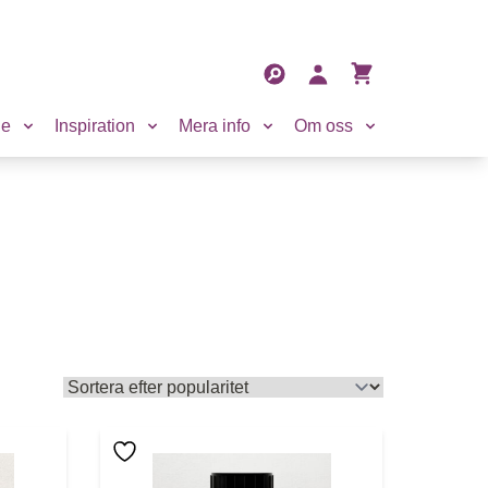
Sökfält
Sök
Mitt konto
Visa varukorg
de
Inspiration
Mera info
Om oss
 kan väljas på produktsidan
lera varianter. De olika alternativen kan väljas på produ
Den här produkten har flera varianter. De o