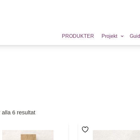
PRODUKTER
Projekt
Gui
Sortera efter popularitet
 alla 6 resultat
 här produkten har flera varianter. De olika alternativen
Den här produkten har f