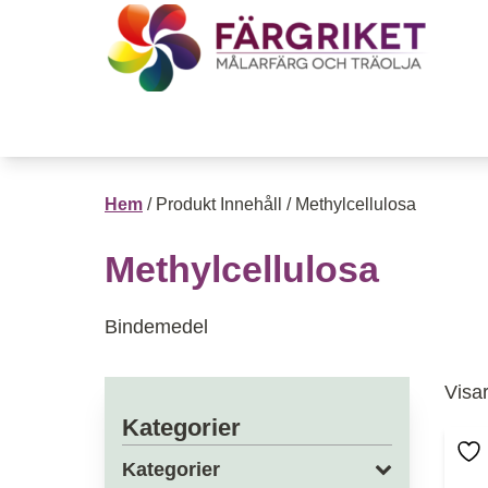
Hoppa till innehåll
Till Färgrikets startsida
Hem
/ Produkt Innehåll / Methylcellulosa
Methylcellulosa
Bindemedel
Visar
Kategorier
Den
Kategorier