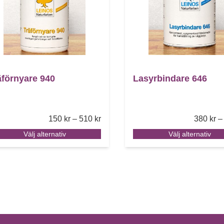
äförnyare 940
Lasyrbindare 646
Price range: 150 kr through 510 kr
150
kr
–
510
kr
380
kr
–
Välj alternativ
Välj alternativ