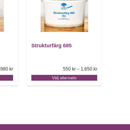
Strukturfärg 685
Price range: 380 kr through 980 kr
Price range: 550
980
kr
550
kr
–
1.650
kr
Välj alternativ