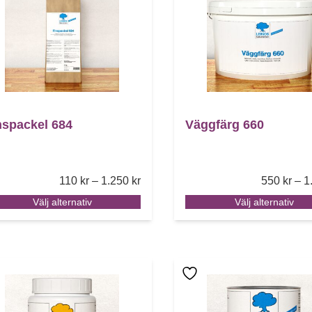
nspackel 684
Väggfärg 660
Price range: 110 kr through 1.250 k
110
kr
–
1.250
kr
550
kr
–
1
Välj alternativ
Välj alternativ
 här produkten har flera varianter. De olika alternativen
Den här produkten har f