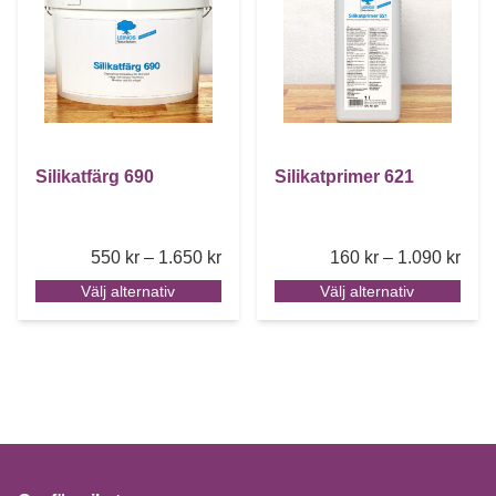
Silikatfärg 690
Silikatprimer 621
Price range: 550 kr through 1.650 k
Pric
550
kr
–
1.650
kr
160
kr
–
1.090
kr
Välj alternativ
Välj alternativ