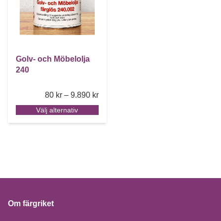
Golv- och Möbelolja
240
Price range: 80 kr through 9.890 kr
80
kr
–
9.890
kr
Välj alternativ
Om färgriket