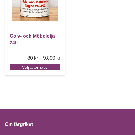
Golv- och Möbelolja
240
Price range: 80 kr through 9.890 kr
80
kr
–
9.890
kr
Välj alternativ
Om färgriket