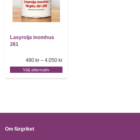
Lasyrolja inomhus
261
Price range: 480 kr through 4.050 k
480
kr
–
4.050
kr
Välj alternativ
Om färgriket