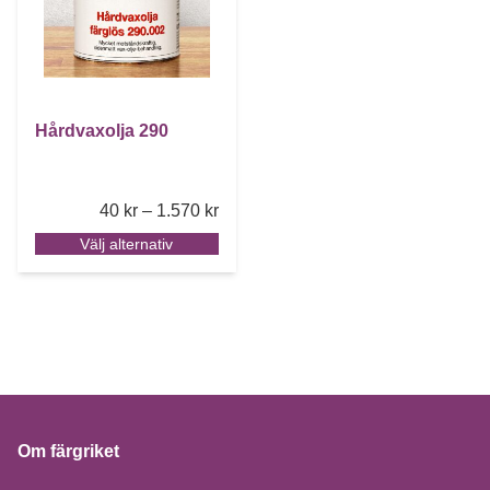
Hårdvaxolja 290
Price range: 40 kr through 1.570 kr
40
kr
–
1.570
kr
Välj alternativ
Om färgriket