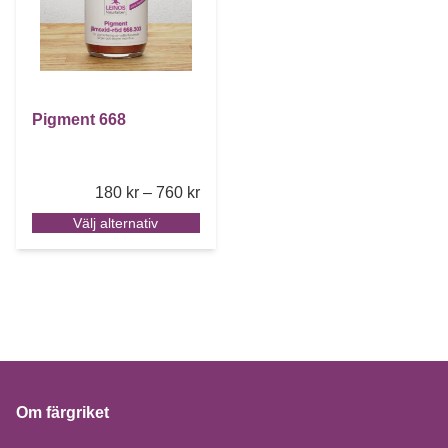
Pigment 668
Price range: 180 kr through 760 kr
180
kr
–
760
kr
Välj alternativ
Om färgriket