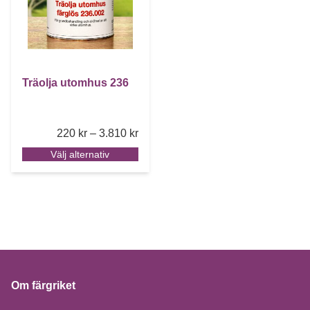
Träolja utomhus 236
Price range: 220 kr through 3.810 k
220
kr
–
3.810
kr
Välj alternativ
Om färgriket