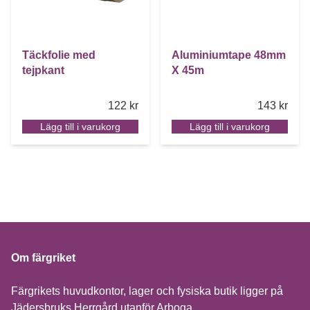
Täckfolie med
Aluminiumtape 48mm
tejpkant
X 45m
122
kr
143
kr
Lägg till i varukorg
Lägg till i varukorg
Om färgriket
Färgrikets huvudkontor, lager och fysiska butik ligger på
Jädersbruks Herrgård utanför Arboga.