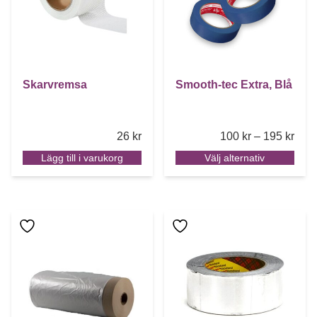
Skarvremsa
Smooth-tec Extra, Blå
Pric
26
kr
100
kr
–
195
kr
Lägg till i varukorg
Välj alternativ