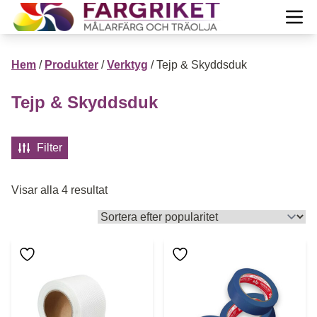
Hoppa till innehåll
Till Färgrikets startsida
Öpp
PRODUKTER
Hem
/
Produkter
/
Verktyg
/ Tejp & Skyddsduk
Projekt
Tejp & Skyddsduk
Öppn
Guide
Öppn
Filter
Inspiration
Öppn
Sortera efter popularitet
Visar alla 4 resultat
Mera info
Öppn
Om oss
Öppn
Den här produkten har flera 
Mitt konto
Visa Varukorg