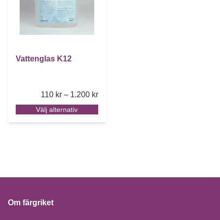
Vattenglas K12
Price range: 110 kr through 1.200 k
110
kr
–
1.200
kr
Välj alternativ
Om färgriket