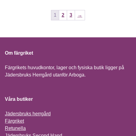
1
2
3
→
Om färgriket
Färgrikets huvudkontor, lager och fysiska butik ligger på
Jädersbruks Herrgård utanför Arboga.
Våra butiker
Jädersbruks herrgård
Färgriket
Retunella
Jädersbruks Second Hand