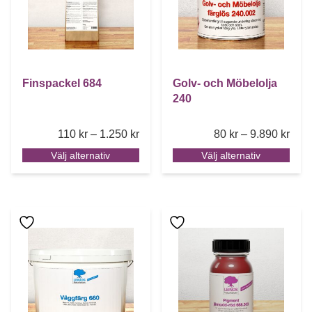
Finspackel 684
Golv- och Möbelolja
240
Price range: 110 kr through 1.250 k
Pric
110
kr
–
1.250
kr
80
kr
–
9.890
kr
Välj alternativ
Välj alternativ
Den här produkten har flera varianter. De olika alternative
Den här produkten har flera 