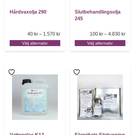
Hårdvaxolja 290
Slutbehandlingsolja
245
Price range: 40 kr through 1.570 kr
Pric
40
kr
–
1.570
kr
100
kr
–
4.830
kr
Välj alternativ
Välj alternativ
Den här produkten har flera varianter. De olika alternative
Den här produkten har flera 
Vattenglas K12
Färgrikets Förtunning