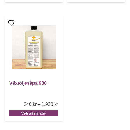
Den här produkten har flera varianter. De olika alternative
Växtoljesåpa 930
Price range: 240 kr through 1.930 k
240
kr
–
1.930
kr
Välj alternativ