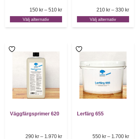
Price range: 150 kr through 510 kr
Pric
150
kr
–
510
kr
210
kr
–
330
kr
Välj alternativ
Välj alternativ
Den här produkten har flera varianter. De olika alternative
Den här produkten har flera 
Väggfärgsprimer 620
Lerfärg 655
Price range: 290 kr through 1.970 k
Pric
290
kr
–
1.970
kr
550
kr
–
1.700
kr