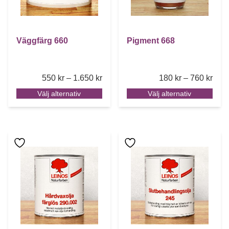
Väggfärg 660
Pigment 668
Price range: 550 kr through 1.650 k
Pric
550
kr
–
1.650
kr
180
kr
–
760
kr
Välj alternativ
Välj alternativ
Den här produkten har flera varianter. De olika alternative
Den här produkten har flera 