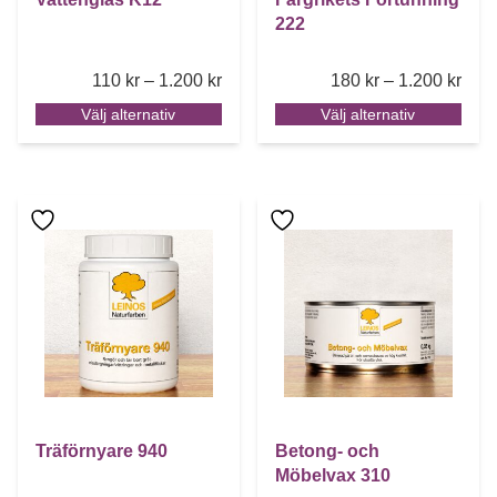
222
Price range: 110 kr through 1.200 k
Pric
110
kr
–
1.200
kr
180
kr
–
1.200
kr
Välj alternativ
Välj alternativ
Den här produkten har flera varianter. De olika alternative
Den här produkten har flera 
Träförnyare 940
Betong- och
Möbelvax 310