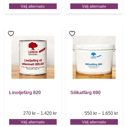
Välj alternativ
Välj alternativ
Den här produkten har flera varianter. De olika alternative
Den här produkten har flera 
Linoljefärg 820
Silikatfärg 690
Price range: 270 kr through 1.420 k
Pric
270
kr
–
1.420
kr
550
kr
–
1.650
kr
Välj alternativ
Välj alternativ