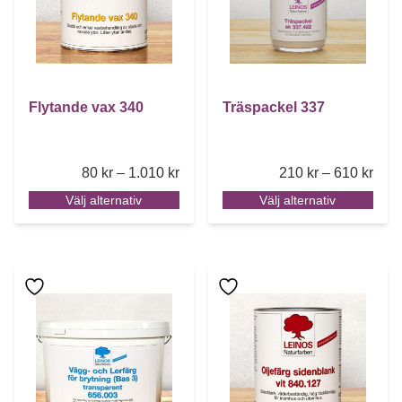
Flytande vax 340
Träspackel 337
Price range: 80 kr through 1.010 kr
Pric
80
kr
–
1.010
kr
210
kr
–
610
kr
Välj alternativ
Välj alternativ
Den här produkten har flera varianter. De olika alternative
Den här produkten har flera 