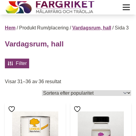
Hoppa till innehåll
Till Färgrikets startsida
Öpp
PRODUKTER
Hem
/ Produkt Rum/placering /
Vardagsrum, hall
/ Sida 3
Projekt
Vardagsrum, hall
Öppn
Guide
Öppn
Filter
Inspiration
Öppn
Sortera efter popularitet
Visar 31–36 av 36 resultat
Mera info
Öppn
Om oss
Öppn
Den här produkten har flera varianter. De olika alternative
Den här produkten har flera 
Mitt konto
Visa Varukorg