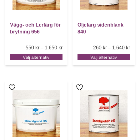
Vägg- och Lerfärg för
Oljefärg sidenblank
brytning 656
840
Price range: 550 kr through 1.650 k
Pric
550
kr
–
1.650
kr
260
kr
–
1.640
kr
Välj alternativ
Välj alternativ
Den här produkten har flera varianter. De olika alternative
Den här produkten har flera 