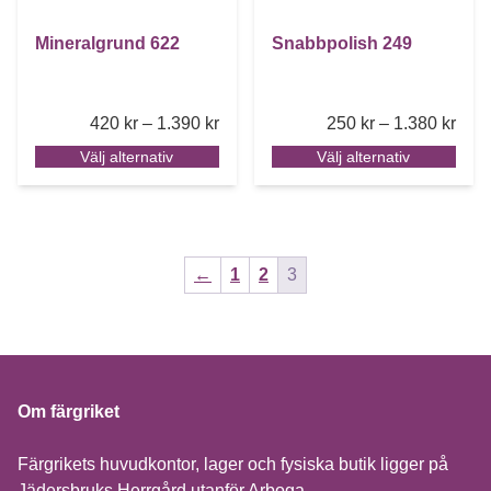
Mineralgrund 622
Snabbpolish 249
Price range: 420 kr through 1.390 k
Pric
420
kr
–
1.390
kr
250
kr
–
1.380
kr
Välj alternativ
Välj alternativ
←
1
2
3
Om färgriket
Färgrikets huvudkontor, lager och fysiska butik ligger på
Jädersbruks Herrgård utanför Arboga.