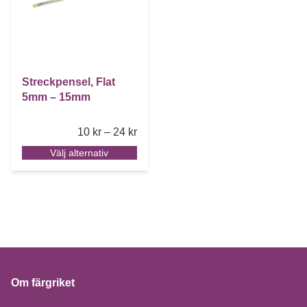
Streckpensel, Flat
5mm – 15mm
Price range: 10 kr through 24 kr
10
kr
–
24
kr
Välj alternativ
Om färgriket