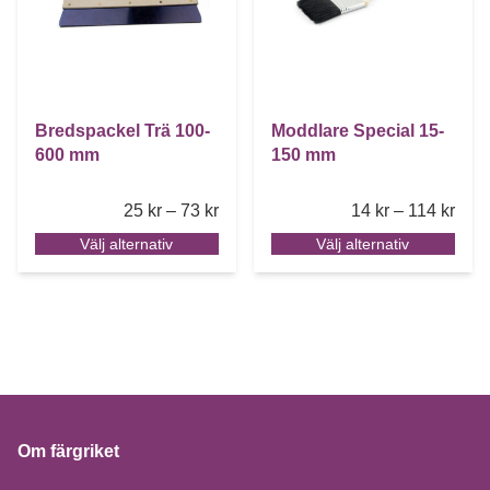
Bredspackel Trä 100-
Moddlare Special 15-
600 mm
150 mm
Price range: 25 kr through 73 kr
Pric
25
kr
–
73
kr
14
kr
–
114
kr
Välj alternativ
Välj alternativ
Om färgriket