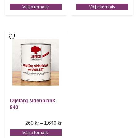
Välj alternativ
Välj alternativ
Den här produkten har flera varianter. De olika alternative
Oljefärg sidenblank
840
Price range: 260 kr through 1.640 k
260
kr
–
1.640
kr
Välj alternativ