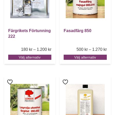
Färgrikets Förtunning
Fasadfärg 850
222
Price range: 180 kr through 1.200 k
Pric
180
kr
–
1.200
kr
500
kr
–
1.270
kr
Välj alternativ
Välj alternativ
Den här produkten har flera varianter. De olika alternative
Den här produkten har flera 