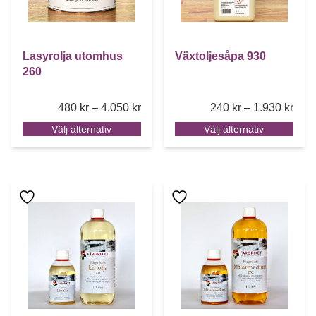
Lasyrolja utomhus
Växtoljesåpa 930
260
Price range: 480 kr through 4.050 k
Pric
480
kr
–
4.050
kr
240
kr
–
1.930
kr
Välj alternativ
Välj alternativ
Den här produkten har flera varianter. De olika alternative
Den här produkten har flera 