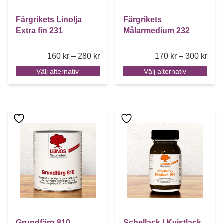
Färgrikets Linolja
Färgrikets
Extra fin 231
Målarmedium 232
Price range: 160 kr through 280 kr
Pric
160
kr
–
280
kr
170
kr
–
300
kr
Välj alternativ
Välj alternativ
Den här produkten har flera varianter. De olika alternative
Den här produkten har flera 
Grundfärg 810
Schellack / Kvistlack