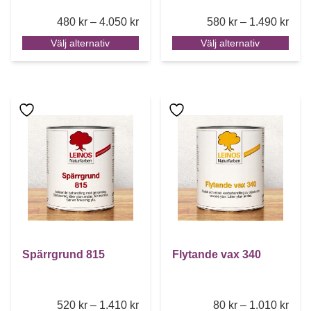
Price range: 480 kr through 4.050 k
Pric
480
kr
–
4.050
kr
580
kr
–
1.490
kr
Välj alternativ
Välj alternativ
Den här produkten har flera varianter. De olika alternative
Den här produkten har flera 
Spärrgrund 815
Flytande vax 340
Price range: 520 kr through 1.410 k
Pric
520
kr
–
1.410
kr
80
kr
–
1.010
kr