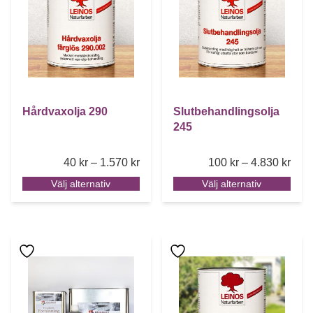
Hårdvaxolja 290
Slutbehandlingsolja
245
Price range: 40 kr through 1.570 kr
Pric
40
kr
–
1.570
kr
100
kr
–
4.830
kr
Välj alternativ
Välj alternativ
Den här produkten har flera varianter. De olika alternative
Den här produkten har flera 