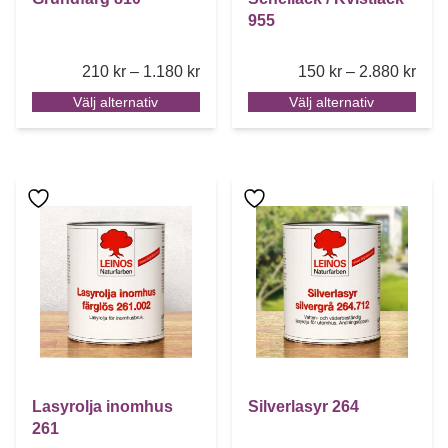
955
Price range: 210 kr through 1.180 k
Pric
210
kr
–
1.180
kr
150
kr
–
2.880
kr
Välj alternativ
Välj alternativ
Den här produkten har flera varianter. De olika alternative
Den här produkten har flera 
Lasyrolja inomhus
Silverlasyr 264
261