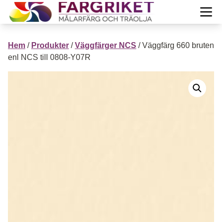
Hoppa till innehåll
Till Färgrikets startsida
Öpp
PRODUKTER
Hem
/
Produkter
/
Väggfärger NCS
/ Väggfärg 660 bruten
Projekt
enl NCS till 0808-Y07R
Öppn
Guide
Öppn
Inspiration
Öppn
Mera info
Öppn
Om oss
Öppn
Mitt konto
Visa Varukorg