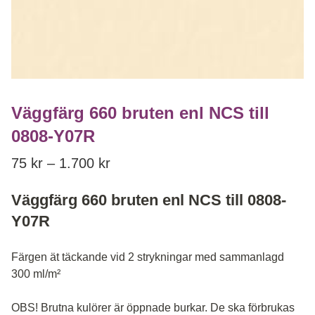
Väggfärg 660 bruten enl NCS till
0808-Y07R
Price range: 75 kr through 1.700
75
kr
–
1.700
kr
Väggfärg 660 bruten enl NCS till 0808-
Y07R
Färgen ät täckande vid 2 strykningar med sammanlagd
300 ml/m²
OBS! Brutna kulörer är öppnade burkar. De ska förbrukas