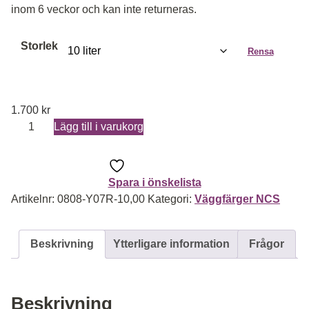
inom 6 veckor och kan inte returneras.
Storlek
Rensa
1.700
kr
Väggfärg 660 bruten enl NCS till 0808-Y07R mängd
Lägg till i varukorg
Spara i önskelista
Artikelnr:
0808-Y07R-10,00
Kategori:
Väggfärger NCS
Beskrivning
Ytterligare information
Frågor
Beskrivning