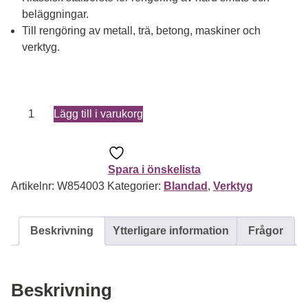
beläggningar.
Till rengöring av metall, trä, betong, maskiner och
verktyg.
Stålborste 3-radig mängd
Lägg till i varukorg
Spara i önskelista
Artikelnr:
W854003
Kategorier:
Blandad
,
Verktyg
Beskrivning
Ytterligare information
Frågor
Beskrivning