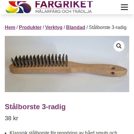
Hoppa till innehåll
Till Färgrikets startsida
Öpp
PRODUKTER
Hem
/
Produkter
/
Verktyg
/
Blandad
/ Stålborste 3-radig
Projekt
Öppn
Guide
Öppn
Inspiration
Öppn
Mera info
Öppn
Om oss
Stålborste 3-radig
Öppn
38
kr
Mitt konto
Visa Varukorg
Klassisk stålborste för rengöring av hård smuts och