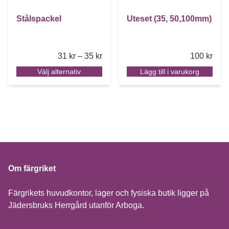
Stålspackel
Uteset (35, 50,100mm)
Price range: 31 kr through 35 kr
31
kr
–
35
kr
100
kr
Välj alternativ
Lägg till i varukorg
Om färgriket
Färgrikets huvudkontor, lager och fysiska butik ligger på
Jädersbruks Herrgård utanför Arboga.