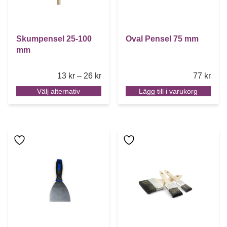
Skumpensel 25-100
Oval Pensel 75 mm
mm
Price range: 13 kr through 26 kr
13
kr
–
26
kr
77
kr
Välj alternativ
Lägg till i varukorg
Den här produkten har flera varianter. De olika alternative