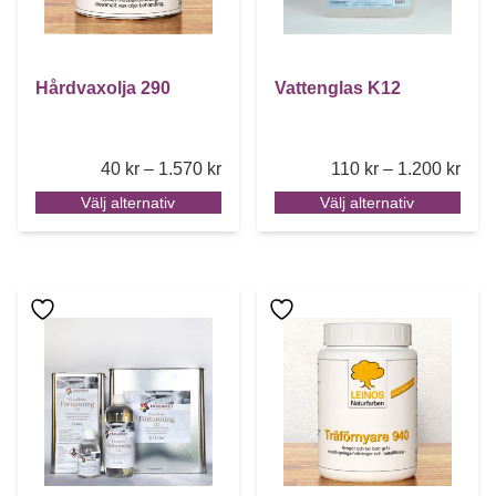
Hårdvaxolja 290
Vattenglas K12
Price range: 40 kr through 1.570 kr
Pric
40
kr
–
1.570
kr
110
kr
–
1.200
kr
Välj alternativ
Välj alternativ
Den här produkten har flera varianter. De olika alternative
Den här produkten har flera 