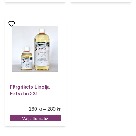
Den här produkten har flera varianter. De olika alternative
Färgrikets Linolja
Extra fin 231
Price range: 160 kr through 280 kr
160
kr
–
280
kr
Välj alternativ