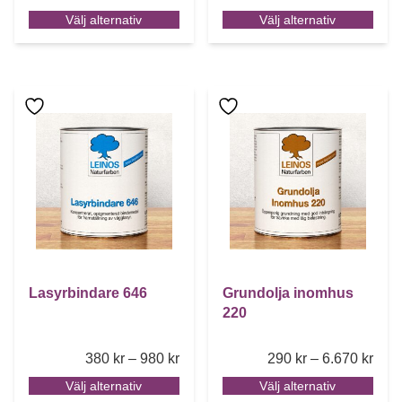
Välj alternativ
Välj alternativ
Den här produkten har flera varianter. De olika alternative
Den här produkten har flera 
Lasyrbindare 646
Grundolja inomhus
220
Price range: 380 kr through 980 kr
Pric
380
kr
–
980
kr
290
kr
–
6.670
kr
Välj alternativ
Välj alternativ