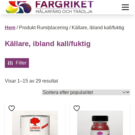
Hoppa till innehåll
Till Färgrikets startsida
Öpp
PRODUKTER
Hem
/ Produkt Rum/placering / Källare, ibland kall/fuktig
Projekt
Källare, ibland kall/fuktig
Öppn
Guide
Öppn
Filter
Inspiration
Öppn
Sortera efter popularitet
Visar 1–15 av 29 resultat
Mera info
Öppn
Om oss
Öppn
Den här produkten har flera varianter. De olika alternative
Den här produkten har flera 
Mitt konto
Visa Varukorg