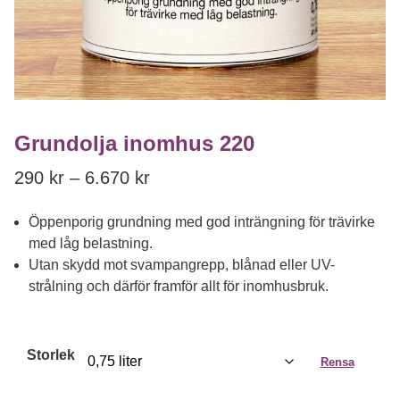
Grundolja inomhus 220
Price range: 290 kr through 6.6
290
kr
–
6.670
kr
Öppenporig grundning med god inträngning för trävirke
med låg belastning.
Utan skydd mot svampangrepp, blånad eller UV-
strålning och därför framför allt för inomhusbruk.
Storlek
Rensa