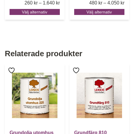
Price range: 260 kr through 1.640 k
Pric
260
kr
–
1.640
kr
480
kr
–
4.050
kr
Välj alternativ
Välj alternativ
Relaterade produkter
Den här produkten har flera varianter. De olika alternative
Den här produkten har flera 
Grundolja utomhus
Grundfärg 810