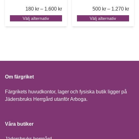
Price range: 180 kr through 1.600 k
Pric
180
kr
–
1.600
kr
500
kr
–
1.270
kr
Välj alternativ
Välj alternativ
Om färgriket
Färgrikets huvudkontor, lager och fysiska butik ligger på
Jädersbruks Herrgård utanför Arboga.
Våra butiker
Jädersbruks herrgård