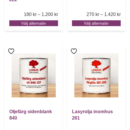
Price range: 180 kr through 1.200 k
Pric
180
kr
–
1.200
kr
270
kr
–
1.420
kr
Välj alternativ
Välj alternativ
Den här produkten har flera varianter. De olika alternative
Den här produkten har flera 
Oljefärg sidenblank
Lasyrolja inomhus
840
261