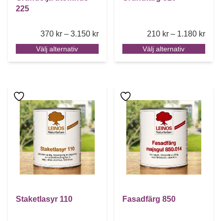
225
Price range: 370 kr through 3.150 k
Pric
370
kr
–
3.150
kr
210
kr
–
1.180
kr
Välj alternativ
Välj alternativ
Den här produkten har flera varianter. De olika alternative
Den här produkten har flera 
Staketlasyr 110
Fasadfärg 850