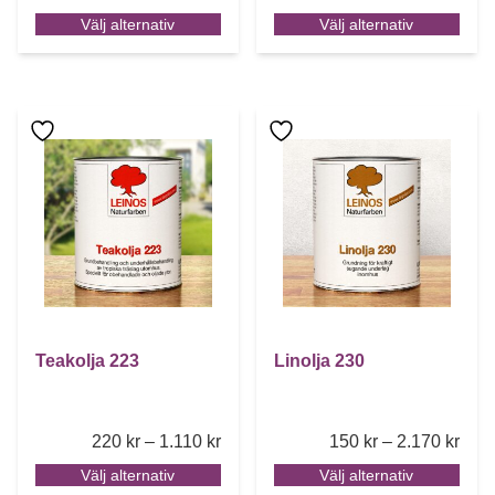
Välj alternativ
Välj alternativ
Den här produkten har flera varianter. De olika alternative
Den här produkten har flera 
Teakolja 223
Linolja 230
Price range: 220 kr through 1.110 k
Pric
220
kr
–
1.110
kr
150
kr
–
2.170
kr
Välj alternativ
Välj alternativ