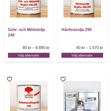
Golv- och Möbelolja
Hårdvaxolja 290
240
Price range: 80 kr through 9.890 kr
Pric
80
kr
–
9.890
kr
40
kr
–
1.570
kr
Välj alternativ
Välj alternativ
Den här produkten har flera varianter. De olika alternative
Den här produkten har flera 