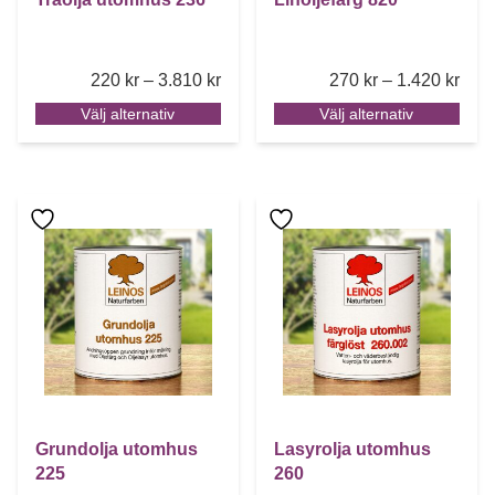
Price range: 220 kr through 3.810 k
Pric
220
kr
–
3.810
kr
270
kr
–
1.420
kr
Välj alternativ
Välj alternativ
Den här produkten har flera varianter. De olika alternative
Den här produkten har flera 
Grundolja utomhus
Lasyrolja utomhus
225
260