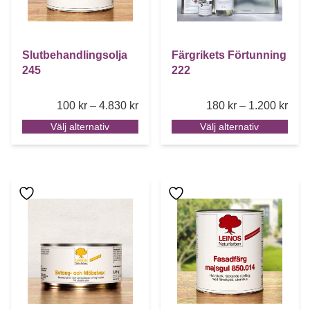
Slutbehandlingsolja
Färgrikets Förtunning
245
222
Price range: 100 kr through 4.830 k
Pric
100
kr
–
4.830
kr
180
kr
–
1.200
kr
Välj alternativ
Välj alternativ
Den här produkten har flera varianter. De olika alternative
Den här produkten har flera 