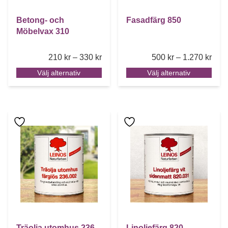
Betong- och
Fasadfärg 850
Möbelvax 310
Price range: 210 kr through 330 kr
Pric
210
kr
–
330
kr
500
kr
–
1.270
kr
Välj alternativ
Välj alternativ
Den här produkten har flera varianter. De olika alternative
Den här produkten har flera 
Träolja utomhus 236
Linoljefärg 820