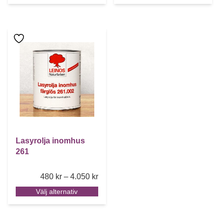
Den här produkten har flera varianter. De olika alternative
Lasyrolja inomhus
261
Price range: 480 kr through 4.050 k
480
kr
–
4.050
kr
Välj alternativ