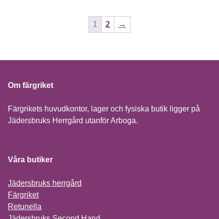
1
2
→
Om färgriket
Färgrikets huvudkontor, lager och fysiska butik ligger på
Jädersbruks Herrgård utanför Arboga.
Våra butiker
Jädersbruks herrgård
Färgriket
Retunella
Jädersbruks Second Hand