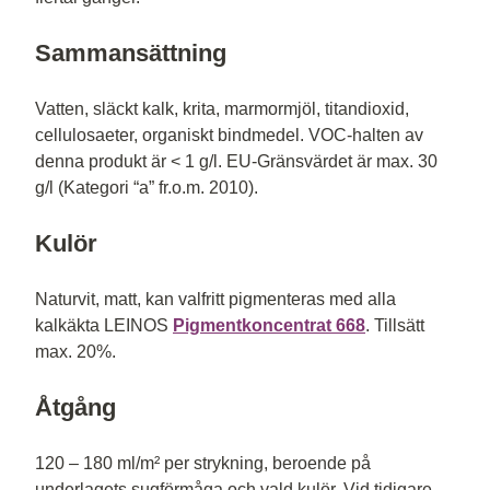
Sammansättning
Vatten, släckt kalk, krita, marmormjöl, titandioxid,
cellulosaeter, organiskt bindmedel. VOC-halten av
denna produkt är < 1 g/l. EU-Gränsvärdet är max. 30
g/l (Kategori “a” fr.o.m. 2010).
Kulör
Naturvit, matt, kan valfritt pigmenteras med alla
kalkäkta LEINOS
Pigmentkoncentrat 668
. Tillsätt
max. 20%.
Åtgång
120 – 180 ml/m² per strykning, beroende på
underlagets sugförmåga och vald kulör. Vid tidigare