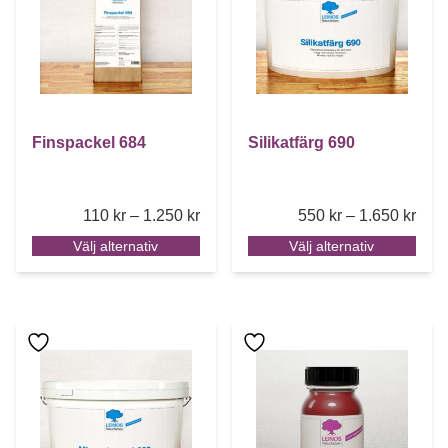
Finspackel 684
Silikatfärg 690
Price range: 110 kr through 1.250 k
Pric
110
kr
–
1.250
kr
550
kr
–
1.650
kr
Välj alternativ
Välj alternativ
Den här produkten har flera varianter. De olika alternative
Den här produkten har flera 