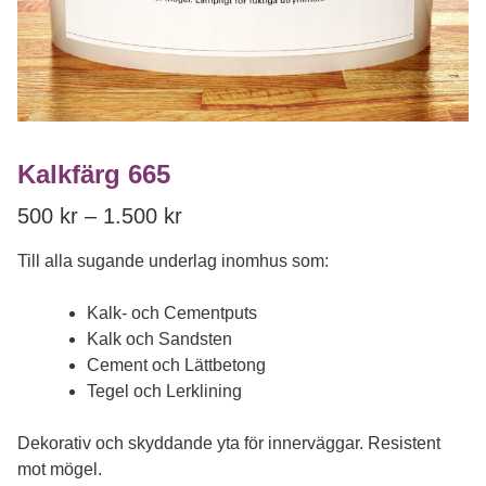
Kalkfärg 665
Price range: 500 kr through 1.5
500
kr
–
1.500
kr
Till alla sugande underlag inomhus som:
Kalk- och Cementputs
Kalk och Sandsten
Cement och Lättbetong
Tegel och Lerklining
Dekorativ och skyddande yta för innerväggar. Resistent
mot mögel.