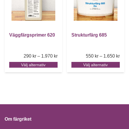
Väggfärgsprimer 620
Strukturfärg 685
Price range: 290 kr through 1.970 k
Pric
290
kr
–
1.970
kr
550
kr
–
1.650
kr
Välj alternativ
Välj alternativ
Om färgriket