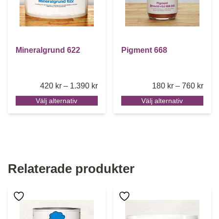
Mineralgrund 622
Pigment 668
Price range: 420 kr through 1.390 k
Pric
420
kr
–
1.390
kr
180
kr
–
760
kr
Välj alternativ
Välj alternativ
Relaterade produkter
Den här produkten har flera varianter. De olika alternative
Den här produkten har flera 