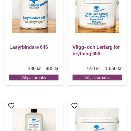
Lasyrbindare 646
Vägg- och Lerfärg för
brytning 656
Price range: 380 kr through 980 kr
Pric
380
kr
–
980
kr
550
kr
–
1.650
kr
Välj alternativ
Välj alternativ
Den här produkten har flera varianter. De olika alternative
Den här produkten har flera 